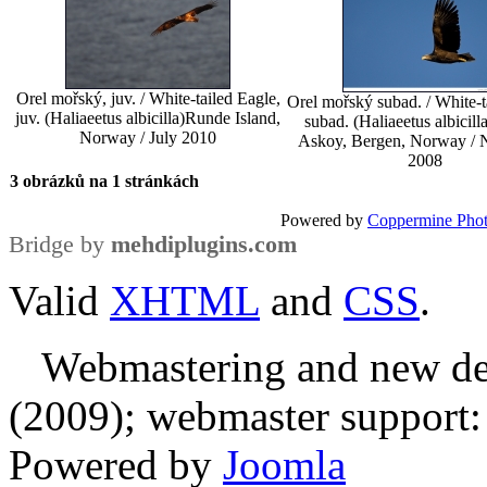
Orel mořský, juv. / White-tailed Eagle,
Orel mořský subad. / White-t
juv. (Haliaeetus albicilla)
Runde Island,
subad. (Haliaeetus albicilla
Norway / July 2010
Askoy, Bergen, Norway /
2008
3 obrázků na 1 stránkách
Powered by
Coppermine Phot
Bridge by
mehdiplugins.com
Valid
XHTML
and
CSS
.
Webmastering and new des
(2009); webmaster support: E
Powered by
Joomla