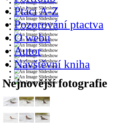
Ptáci A-Z
Pozorování ptactva
O webu
Autor
Návštěvní kniha
Nejnovější fotografie