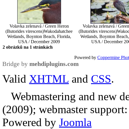
Volavka zelenavá / Green Heron
Volavka zelenavá / Gree
(Butorides virescens)
Wakodahatchee
(Butorides virescens)
Wakod
Wetlands, Boynton Beach, Florida,
Wetlands, Boynton Beach, 
USA / December 2009
USA / December 20
2 obrázků na 1 stránkách
Powered by
Coppermine Phot
Bridge by
mehdiplugins.com
Valid
XHTML
and
CSS
.
Webmastering and new des
(2009); webmaster support: E
Powered by
Joomla