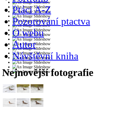
Ptáci A-Z
Pozorování ptactva
O webu
Autor
Návštěvní kniha
Nejnovější fotografie