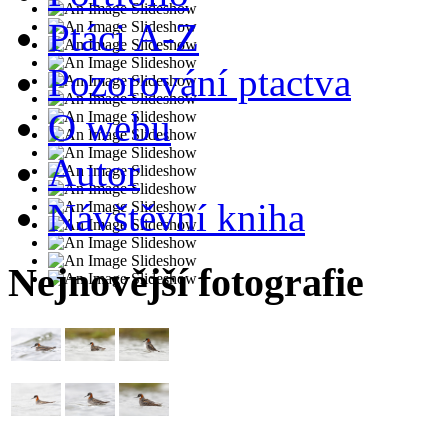
Ptáci A-Z
Pozorování ptactva
O webu
Autor
Návštěvní kniha
Nejnovější fotografie