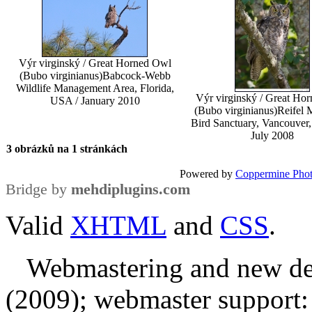
Výr virginský / Great Horned Owl
(Bubo virginianus)
Babcock-Webb
Wildlife Management Area, Florida,
Výr virginský / Great Ho
USA / January 2010
(Bubo virginianus)
Reifel 
Bird Sanctuary, Vancouver,
July 2008
3 obrázků na 1 stránkách
Powered by
Coppermine Phot
Bridge by
mehdiplugins.com
Valid
XHTML
and
CSS
.
Webmastering and new des
(2009); webmaster support: E