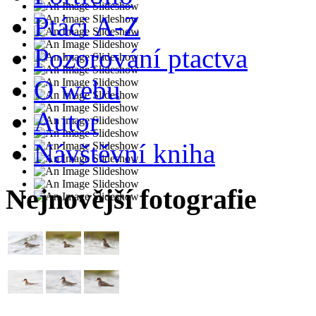
Ptáci A-Z
Pozorování ptactva
O webu
Autor
Návštěvní kniha
Nejnovější fotografie