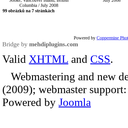
Sooke, Vancouver Island, British
July 2008
Columbia / July 2008
99 obrázků na 7 stránkách
Powered by
Coppermine Phot
Bridge by
mehdiplugins.com
Valid
XHTML
and
CSS
.
Webmastering and new des
(2009); webmaster support: E
Powered by
Joomla