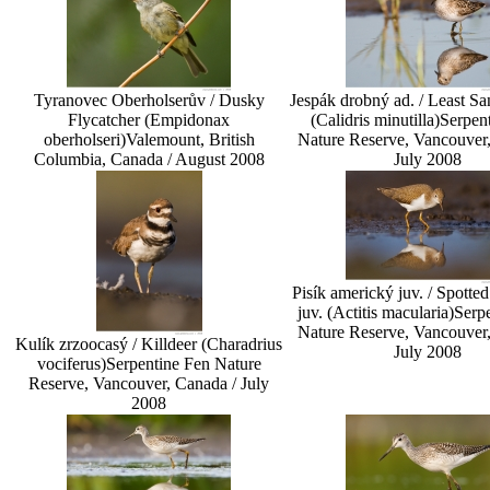
Tyranovec Oberholserův / Dusky
Jespák drobný ad. / Least Sa
Flycatcher (Empidonax
(Calidris minutilla)
Serpen
oberholseri)
Valemount, British
Nature Reserve, Vancouver
Columbia, Canada / August 2008
July 2008
Pisík americký juv. / Spotte
juv. (Actitis macularia)
Serp
Nature Reserve, Vancouver
Kulík zrzoocasý / Killdeer (Charadrius
July 2008
vociferus)
Serpentine Fen Nature
Reserve, Vancouver, Canada / July
2008