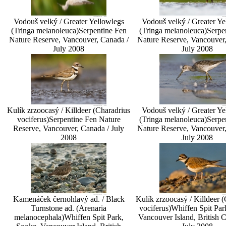
Vodouš velký / Greater Yellowlegs
Vodouš velký / Greater Ye
(Tringa melanoleuca)
Serpentine Fen
(Tringa melanoleuca)
Serpe
Nature Reserve, Vancouver, Canada /
Nature Reserve, Vancouver
July 2008
July 2008
Kulík zrzoocasý / Killdeer (Charadrius
Vodouš velký / Greater Ye
vociferus)
Serpentine Fen Nature
(Tringa melanoleuca)
Serpe
Reserve, Vancouver, Canada / July
Nature Reserve, Vancouver
2008
July 2008
Kamenáček černohlavý ad. / Black
Kulík zrzoocasý / Killdeer 
Turnstone ad. (Arenaria
vociferus)
Whiffen Spit Par
melanocephala)
Whiffen Spit Park,
Vancouver Island, British 