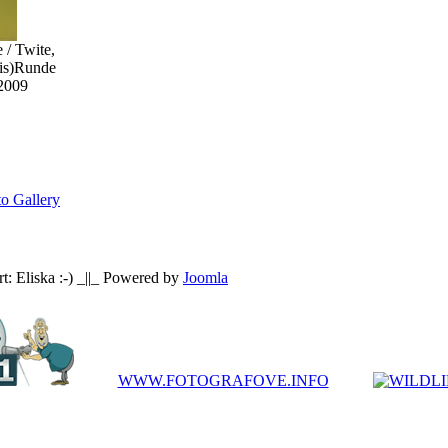
 / Twite,
is)
Runde
 2009
o Gallery
: Eliska :-) _||_ Powered by
Joomla
WWW.FOTOGRAFOVE.INFO