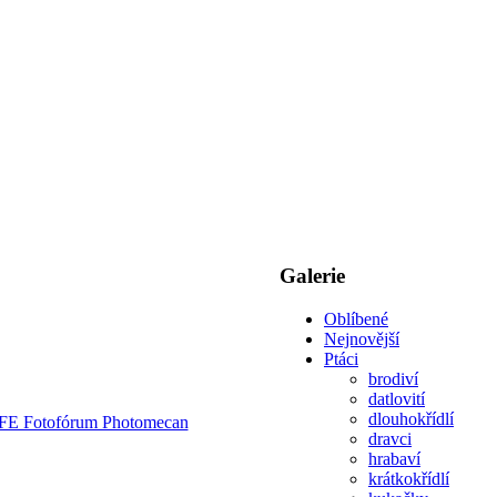
Galerie
Oblíbené
Nejnovější
Ptáci
brodiví
datlovití
dlouhokřídlí
dravci
hrabaví
krátkokřídlí