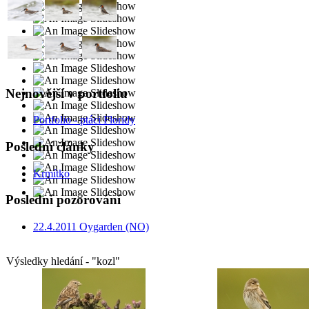
Nejnovější v portfoliu
Portfolio - ptáci Floridy
Poslední články
Krmítko
Poslední pozorování
22.4.2011 Oygarden (NO)
Výsledky hledání - "kozl"