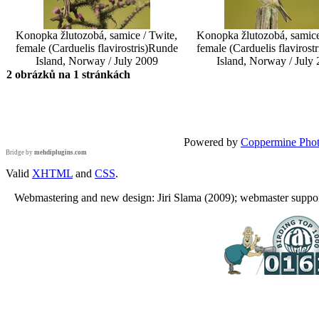
Konopka žlutozobá, samice / Twite,
Konopka žlutozobá, samice
female (Carduelis flavirostris)
Runde
female (Carduelis flavirostr
Island, Norway / July 2009
Island, Norway / July
2 obrázků na 1 stránkách
Powered by
Coppermine Phot
Bridge by
mehdiplugins.com
Valid
XHTML
and
CSS
.
Webmastering and new design: Jiri Slama (2009); webmaster support