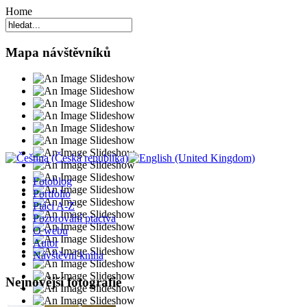
Home
Mapa návštěvníků
Fotoblog
Portfolio
Ptáci A-Z
Pozorování ptactva
O webu
Autor
Návštěvní kniha
Nejnovější fotografie