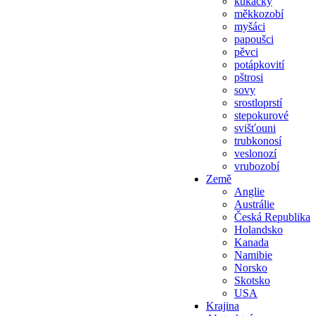
kukačky
měkkozobí
myšáci
papoušci
pěvci
potápkovití
pštrosi
sovy
srostloprstí
stepokurové
svišťouni
trubkonosí
veslonozí
vrubozobí
Země
Anglie
Austrálie
Česká Republika
Holandsko
Kanada
Namibie
Norsko
Skotsko
USA
Krajina