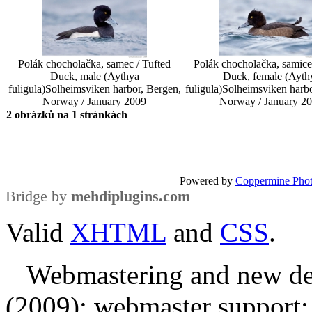
Polák chocholačka, samec / Tufted
Polák chocholačka, samice
Duck, male (Aythya
Duck, female (Ayth
fuligula)
Solheimsviken harbor, Bergen,
fuligula)
Solheimsviken harbo
Norway / January 2009
Norway / January 2
2 obrázků na 1 stránkách
Powered by
Coppermine Phot
Bridge by
mehdiplugins.com
Valid
XHTML
and
CSS
.
Webmastering and new des
(2009); webmaster support: E