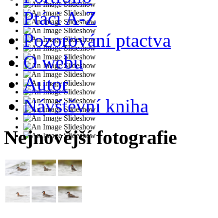
Ptáci A-Z
Pozorování ptactva
O webu
Autor
Návštěvní kniha
Nejnovější fotografie