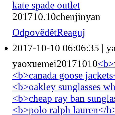
kate spade outlet
201710.10chenjinyan
Odpovědět
Reaguj
2017-10-10 06:06:35
|
y
yaoxuemei20171010
<b>m
<b>canada goose jackets
<b>oakley sunglasses wh
<b>cheap ray ban sungla
<b>polo ralph lauren</b