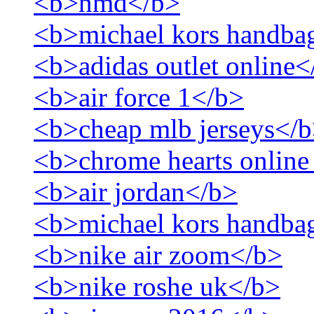
<b>nmd</b>
<b>michael kors handba
<b>adidas outlet online<
<b>air force 1</b>
<b>cheap mlb jerseys</
<b>chrome hearts online
<b>air jordan</b>
<b>michael kors handba
<b>nike air zoom</b>
<b>nike roshe uk</b>