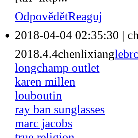
Odpovědět
Reaguj
2018-04-04 02:35:30
|
ch
2018.4.4chenlixiang
lebr
longchamp outlet
karen millen
louboutin
ray ban sunglasses
marc jacobs
true religion