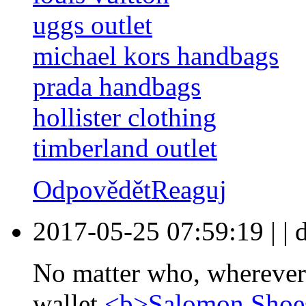
uggs outlet
michael kors handbags
prada handbags
hollister clothing
timberland outlet
Odpovědět
Reaguj
2017-05-25 07:59:19
|
|
d
No matter who, wherever 
wallet,
<b>Salomon Shoe