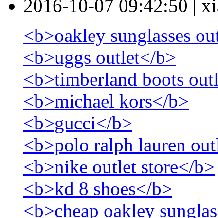
2016-10-07 09:42:50
|
xi
<b>oakley sunglasses ou
<b>uggs outlet</b>
<b>timberland boots out
<b>michael kors</b>
<b>gucci</b>
<b>polo ralph lauren out
<b>nike outlet store</b>
<b>kd 8 shoes</b>
<b>cheap oakley sunglas