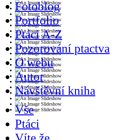
Fotoblog
Portfolio
Ptáci A-Z
Pozorování ptactva
O webu
Autor
Návštěvní kniha
Vše
Ptáci
Víte že...