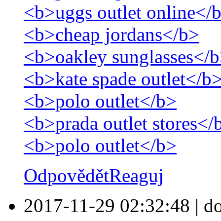
<b>uggs outlet online</
<b>cheap jordans</b>
<b>oakley sunglasses</
<b>kate spade outlet</b
<b>polo outlet</b>
<b>prada outlet stores</
<b>polo outlet</b>
Odpovědět
Reaguj
2017-11-29 02:32:48
|
d