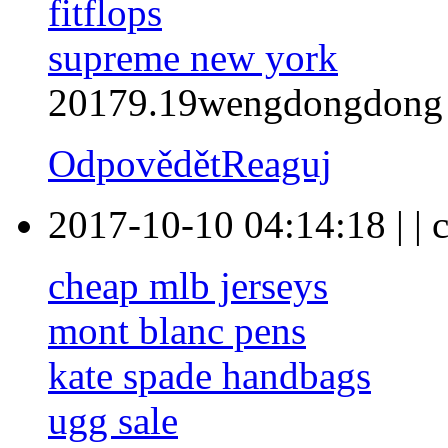
fitflops
supreme new york
20179.19wengdongdong
Odpovědět
Reaguj
2017-10-10 04:14:18
|
|
cheap mlb jerseys
mont blanc pens
kate spade handbags
ugg sale