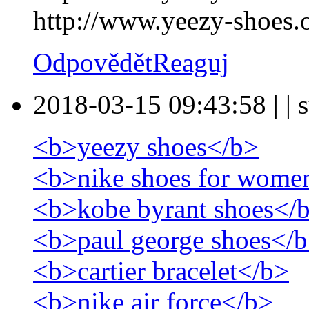
http://www.yeezy-shoes.
Odpovědět
Reaguj
2018-03-15 09:43:58
|
|
s
<b>yeezy shoes</b>
<b>nike shoes for wome
<b>kobe byrant shoes</
<b>paul george shoes</
<b>cartier bracelet</b>
<b>nike air force</b>