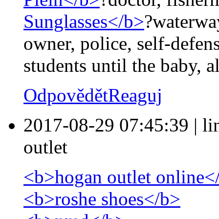
Sunglasses</b>
?waterway
owner, police, self-defen
students until the baby, al
Odpovědět
Reaguj
2017-08-29 07:45:39
|
l
outlet
<b>hogan outlet online<
<b>roshe shoes</b>