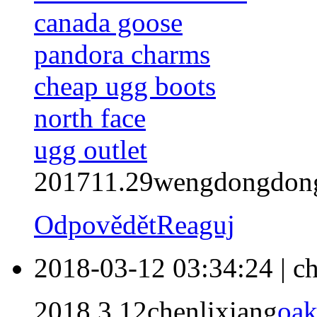
canada goose
pandora charms
cheap ugg boots
north face
ugg outlet
201711.29wengdongdon
Odpovědět
Reaguj
2018-03-12 03:34:24
|
ch
2018.3.12chenlixiang
oak