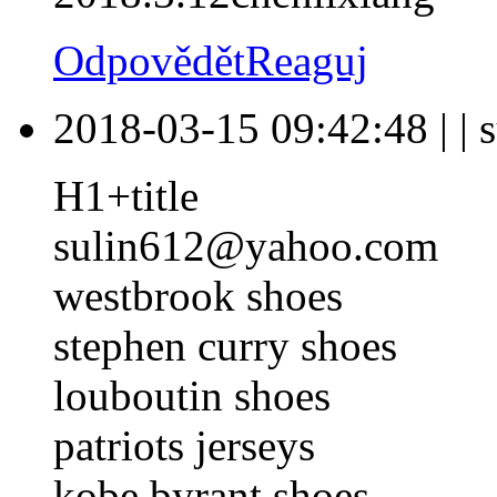
Odpovědět
Reaguj
2018-03-15 09:42:48
|
|
s
H1+title
sulin612@yahoo.com
westbrook shoes
stephen curry shoes
louboutin shoes
patriots jerseys
kobe byrant shoes