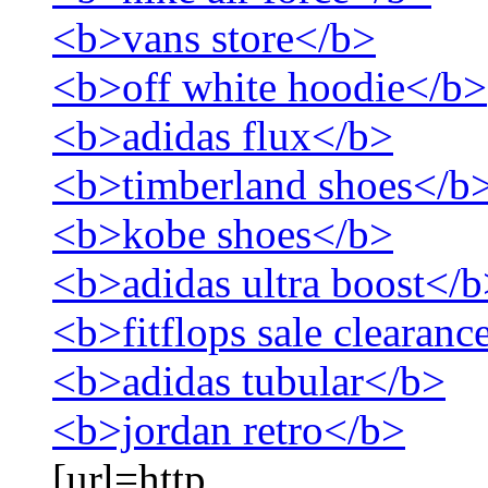
<b>vans store</b>
<b>off white hoodie</b>
<b>adidas flux</b>
<b>timberland shoes</b
<b>kobe shoes</b>
<b>adidas ultra boost</
<b>fitflops sale clearanc
<b>adidas tubular</b>
<b>jordan retro</b>
[url=http...