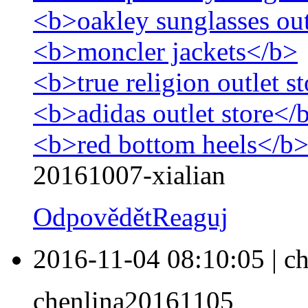
<b>oakley sunglasses ou
<b>moncler jackets</b>
<b>true religion outlet s
<b>adidas outlet store</
<b>red bottom heels</b
20161007-xialian
Odpovědět
Reaguj
2016-11-04 08:10:05
|
ch
chenlina20161105