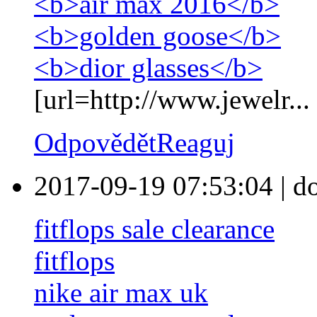
<b>air max 2016</b>
<b>golden goose</b>
<b>dior glasses</b>
[url=http://www.jewelr...
Odpovědět
Reaguj
2017-09-19 07:53:04
|
d
fitflops sale clearance
fitflops
nike air max uk