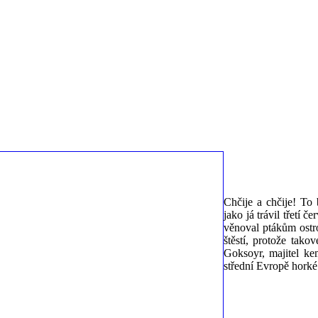
Chčije a chčije! To
jako já trávil třetí 
věnoval ptákům ostr
štěstí, protože tako
Goksoyr, majitel k
střední Evropě horké