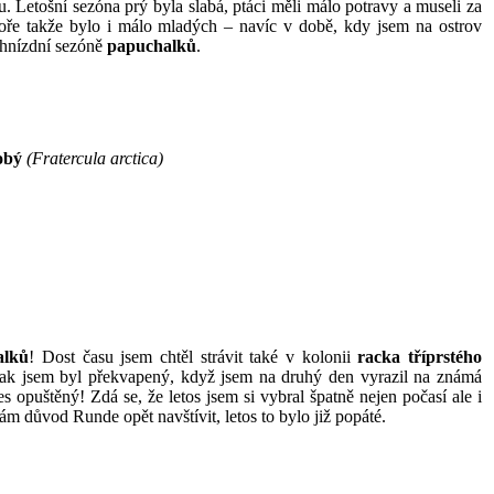
u. Letošní sezóna prý byla slabá, ptáci měli málo potravy a museli za
moře takže bylo i málo mladých – navíc v době, kdy jsem na ostrov
o hnízdní sezóně
papuchalků
.
obý
(Fratercula arctica)
alků
! Dost času jsem chtěl strávit také v kolonii
racka tříprstého
ak jsem byl překvapený, když jsem na druhý den vyrazil na známá
es opuštěný! Zdá se, že letos jsem si vybral špatně nejen počasí ale i
m důvod Runde opět navštívit, letos to bylo již popáté.