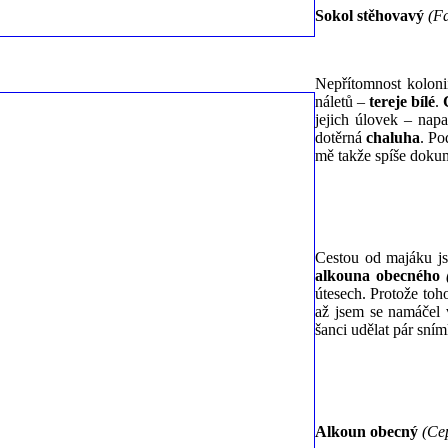
Sokol stěhovavý
(Fa
Nepřítomnost kolon
náletů –
tereje bílé
.
jejich úlovek – nap
dotěrná
chaluha
. Po
mě takže spíše dokum
Cestou od majáku jse
alkouna obecného
útesech. Protože toho
až jsem se namáčel 
šanci udělat pár sním
Alkoun obecný
(Ce