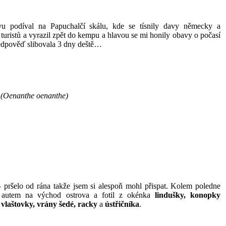
u podíval na Papuchalčí skálu, kde se tísnily davy německy a
turistů a vyrazil zpět do kempu a hlavou se mi honily obavy o počasí
ředpověď slibovala 3 dny deště…
(Oenanthe oenanthe)
– pršelo od rána takže jsem si alespoň mohl přispat. Kolem poledne
 autem na východ ostrova a fotil z okénka
lindušky, konopky
, vlaštovky, vrány šedé, racky
a
ústřičníka
.