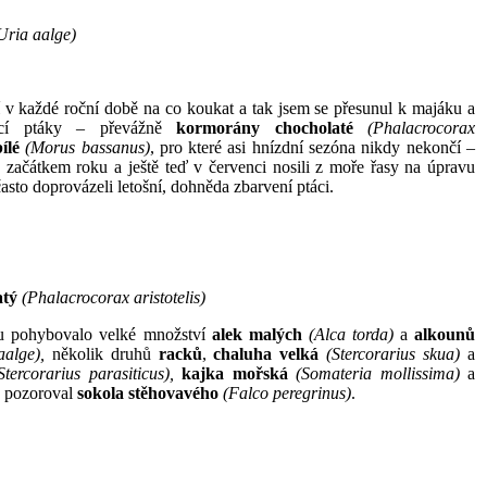
Uria aalge)
 v každé roční době na co koukat a tak jsem se přesunul k majáku a
ající ptáky – převážně
kormorány chocholaté
(Phalacrocorax
ílé
(Morus bassanus)
, pro které asi hnízdní sezóna nikdy nekončí –
již začátkem roku a ještě teď v červenci nosili z moře řasy na úpravu
asto doprovázeli letošní, dohněda zbarvení ptáci.
atý
(Phalacrocorax aristotelis)
u pohybovalo velké množství
alek malých
(Alca torda)
a
alkounů
aalge),
několik druhů
racků
,
chaluha velká
(Stercorarius skua)
a
Stercorarius parasiticus),
kajka mořská
(Somateria mollissima)
a
é pozoroval
sokola stěhovavého
(Falco peregrinus)
.