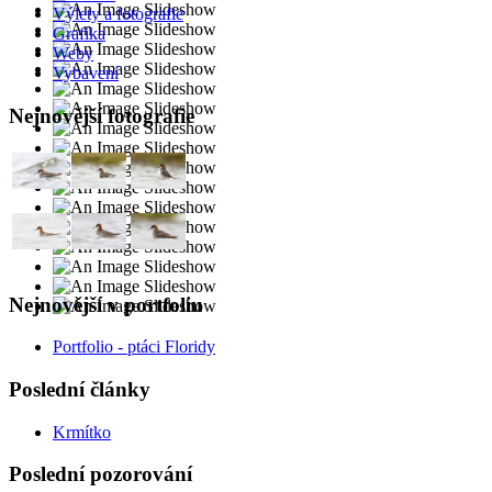
Výlety a fotografie
Grafika
Weby
Vybavení
Nejnovější fotografie
Nejnovější v portfoliu
Portfolio - ptáci Floridy
Poslední články
Krmítko
Poslední pozorování