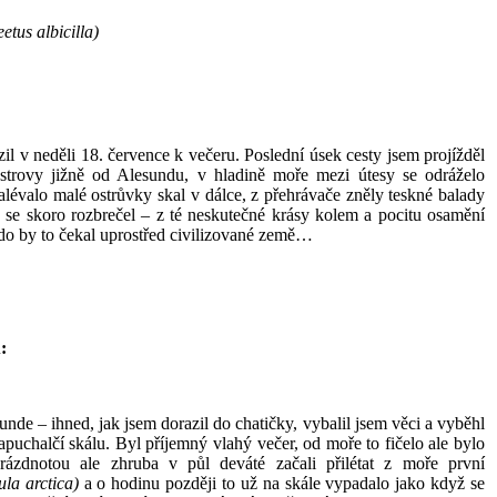
etus albicilla)
l v neděli 18. července k večeru. Poslední úsek cesty jsem projížděl
strovy jižně od Alesundu, v hladině moře mezi útesy se odráželo
zalévalo malé ostrůvky skal v dálce, z přehrávače zněly teskné balady
 se skoro rozbrečel – z té neskutečné krásy kolem a pocitu osamění
kdo by to čekal uprostřed civilizované země…
:
nde – ihned, jak jsem dorazil do chatičky, vybalil jsem věci a vyběhl
uchalčí skálu. Byl příjemný vlahý večer, od moře to fičelo ale bylo
prázdnotou ale zhruba v půl deváté začali přilétat z moře první
ula arctica)
a o hodinu později to už na skále vypadalo jako když se