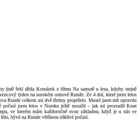
 by jistě řekl děda Komárek z filmu Na samotě u lesa, kdyby stejně
červencový týden na norském ostrově Runde. Ze 4 dní, které jsem letos
ova Runde celkem asi dvě třetiny propršelo. Musel jsem mít opravdu
vé počasí jsem letos v Norsku ještě nezažil – jak mi prozradil Knut
empu, ve kterém mám každoročně svou základnu, když je u nás ve
 léto, bývá na Runde většinou ošklivé počasí.