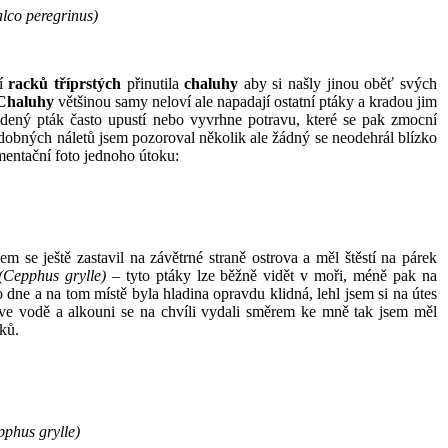
lco peregrinus)
ií
racků tříprstých
přinutila
chaluhy
aby si
našly jinou oběť svých
Chaluhy
většinou samy neloví ale napadají ostatní ptáky a kradou jim
adený pták často upustí nebo vyvrhne potravu, které se pak zmocní
dobných náletů jsem pozoroval několik ale žádný se neodehrál blízko
entační foto jednoho útoku:
m se ještě zastavil na závětrné straně ostrova a měl štěstí na párek
(Cepphus grylle)
– tyto ptáky lze běžně vidět v moři, méně pak na
 dne a na tom místě byla hladina opravdu klidná, lehl jsem si na útes
ve vodě a alkouni se na chvíli vydali směrem ke mně tak jsem měl
ků.
pphus grylle)