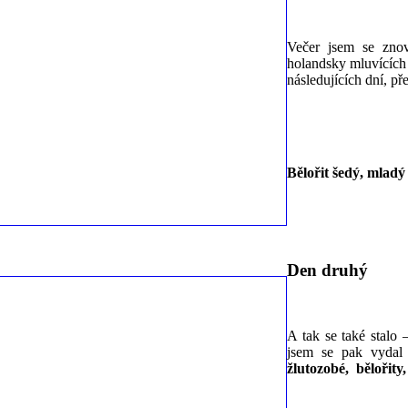
Večer jsem se znov
holandsky mluvících 
následujících dní, p
Bělořit šedý, mladý
Den druhý
A tak se také stalo 
jsem se pak vydal
žlutozobé, bělořity