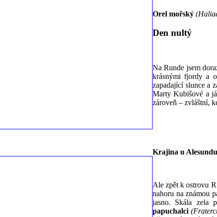
Orel mořský
(Haliae
Den nultý
Na Runde jsem dorazi
krásnými fjordy a o
zapadající slunce a 
Marty Kubišové a já
zároveň – zvláštní, 
Krajina u Alesundu
Ale zpět k ostrovu Ru
nahoru na známou pap
jasno. Skála zela 
papuchalci
(Fraterc