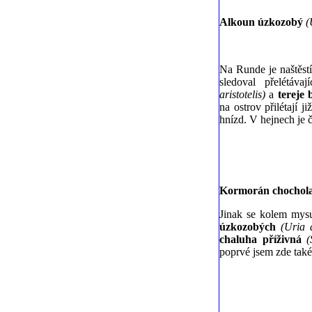
Alkoun úzkozobý
(
Na Runde je naštěstí
sledoval přelétáv
aristotelis)
a
tereje b
na ostrov přilétají 
hnízd. V hejnech je č
Kormorán chochol
Jinak se kolem mys
úzkozobých
(Uria 
chaluha příživná
(
poprvé jsem zde tak