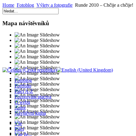
Home
Fotoblog
Výlety a fotografie
Runde 2010 – Chčije a chčije!
Mapa návštěvníků
Fotoblog
Portfolio
Ptáci A-Z
Pozorování ptactva
O webu
Autor
Návštěvní kniha
Vše
Ptáci
Víte že...