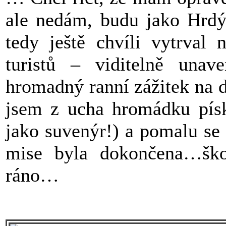
ale nedám, budu jako Hrd
tedy ještě chvíli vytrval 
turistů – viditelně una
hromadný ranní zážitek na d
jsem z ucha hromádku písk
jako suvenýr!) a pomalu se 
mise byla dokončena…škod
ráno…