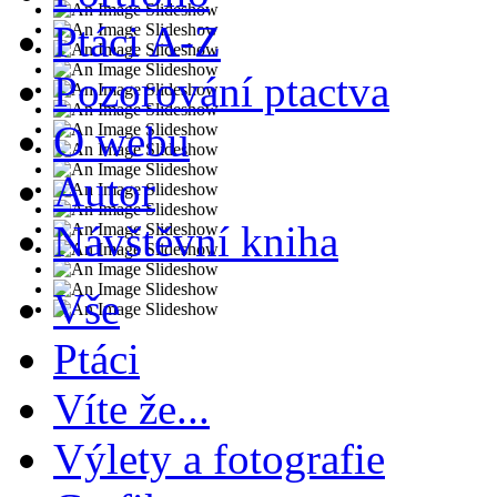
Ptáci A-Z
Pozorování ptactva
O webu
Autor
Návštěvní kniha
Vše
Ptáci
Víte že...
Výlety a fotografie