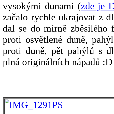
vysokými dunami (
zde je 
začalo rychle ukrajovat z d
dal se do mírně zběsilého 
proti osvětlené duně, pahý
proti duně, pět pahýlů s d
plná originálních nápadů :D