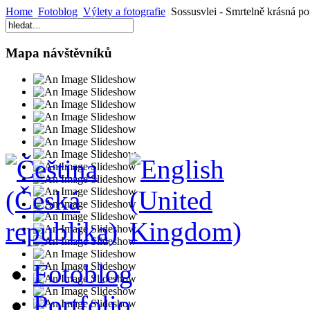
Home
Fotoblog
Výlety a fotografie
Sossusvlei - Smrtelně krásná p
Mapa návštěvníků
Fotoblog
Portfolio