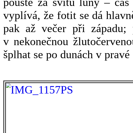
pouště za svitu luny – čas
vyplívá, že fotit se dá hlav
pak až večer při západu; 
v nekonečnou žlutočerveno
šplhat se po dunách v pravé