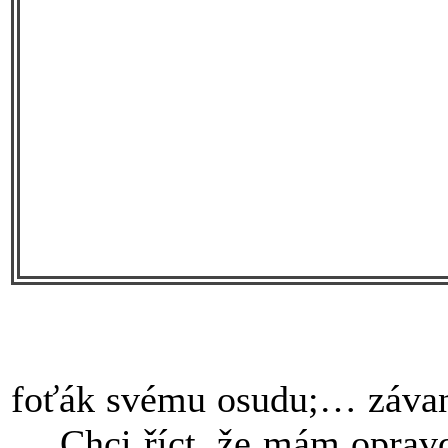
foťák svému osudu;… závan
… Chci říct, že mám opravd