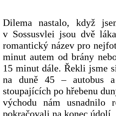
Dilema nastalo, když js
v Sossusvlei jsou dvě lák
romantický název pro nejfot
minut autem od brány nebo 
15 minut dále. Řekli jsme s
na duně 45 – autobus a 
stoupajících po hřebenu du
východu nám usnadnilo r
pokračovali na konec údolí,