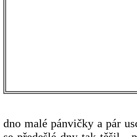
dno malé pánvičky a pár us
se předešlé dny tak těšil…