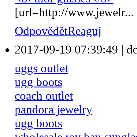
[url=http://www.jewelr...
Odpovědět
Reaguj
2017-09-19 07:39:49
|
d
uggs outlet
ugg boots
coach outlet
pandora jewelry
ugg boots
wholesale ray ban sungla