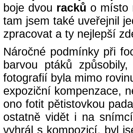
boje dvou
racků
o místo 
tam jsem také uveřejnil je
zpracovat a ty nejlepší zd
Náročné podmínky při foc
barvou ptáků způsobily,
fotografií byla mimo rovin
expoziční kompenzace, neh
ono fotit pětistovkou pad
ostatně vidět i na snímc
vyhrál s kompozicí, byl 