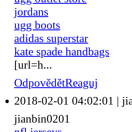
jordans
ugg boots
adidas superstar
kate spade handbags
[url=h...
Odpovědět
Reaguj
2018-02-01 04:02:01
|
j
jianbin0201
nfl jerseys