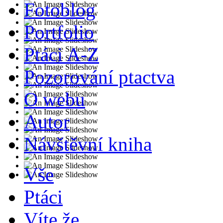
Fotoblog
Portfolio
Ptáci A-Z
Pozorování ptactva
O webu
Autor
Návštěvní kniha
Vše
Ptáci
Víte že...