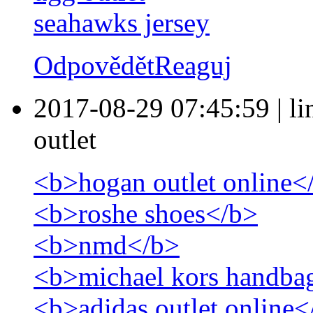
seahawks jersey
Odpovědět
Reaguj
2017-08-29 07:45:59
|
l
outlet
<b>hogan outlet online<
<b>roshe shoes</b>
<b>nmd</b>
<b>michael kors handba
<b>adidas outlet online<