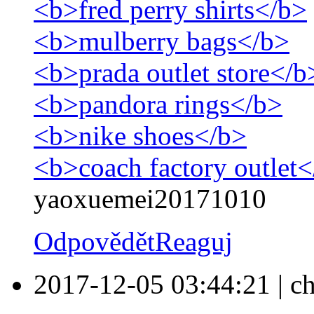
<b>fred perry shirts</b>
<b>mulberry bags</b>
<b>prada outlet store</b
<b>pandora rings</b>
<b>nike shoes</b>
<b>coach factory outlet
yaoxuemei20171010
Odpovědět
Reaguj
2017-12-05 03:44:21
|
ch