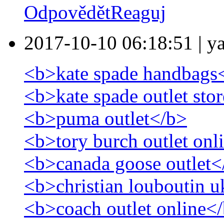
Odpovědět
Reaguj
2017-10-10 06:18:51
|
y
<b>kate spade handbags
<b>kate spade outlet sto
<b>puma outlet</b>
<b>tory burch outlet onl
<b>canada goose outlet<
<b>christian louboutin 
<b>coach outlet online<