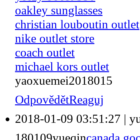
oakley sunglasses
christian louboutin outlet
nike outlet store
coach outlet
michael kors outlet
yaoxuemei2018015
Odpovědět
Reaguj
2018-01-09 03:51:27
|
y
180109yueqin
canada go