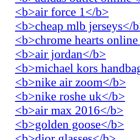
<b>air force 1</b>
<b>cheap mlb jerseys</
<b>chrome hearts online
<b>air jordan</b>
<b>michael kors handba
<b>nike air zoom</b>
<b>nike roshe uk</b>
<b>air max 2016</b>
<b>golden goose</b>
<b>dior glasses</b>