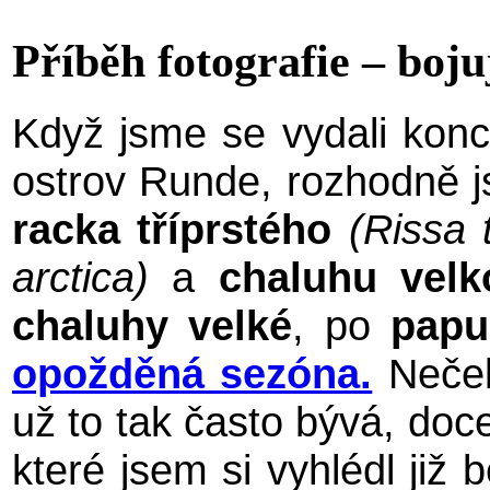
Příběh fotografie – boju
Když jsme se vydali kon
ostrov Runde, rozhodně js
racka tříprstého
(Rissa t
arctica)
a
chaluhu velk
chaluhy velké
, po
papu
opožděná sezóna.
Nečeka
už to tak často bývá, doc
které jsem si vyhlédl ji