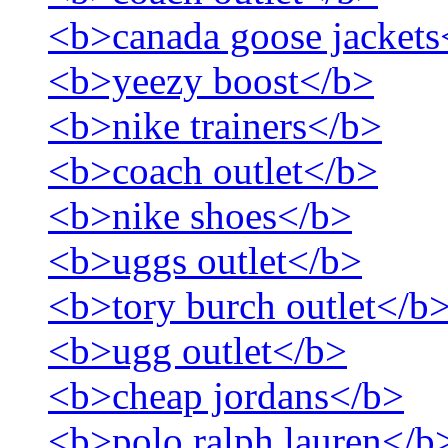
<b>canada goose jackets
<b>yeezy boost</b>
<b>nike trainers</b>
<b>coach outlet</b>
<b>nike shoes</b>
<b>uggs outlet</b>
<b>tory burch outlet</b
<b>ugg outlet</b>
<b>cheap jordans</b>
<b>polo ralph lauren</b