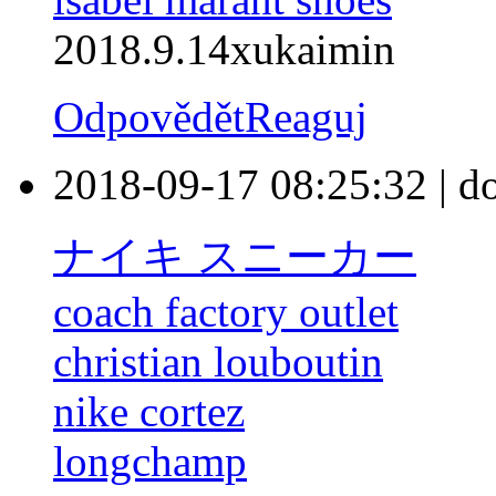
2018.9.14xukaimin
Odpovědět
Reaguj
2018-09-17 08:25:32
|
d
ナイキ スニーカー
coach factory outlet
christian louboutin
nike cortez
longchamp