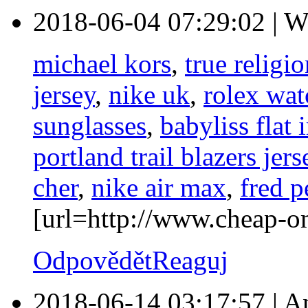
2018-06-04 07:29:02
|
W
michael kors
,
true religi
jersey
,
nike uk
,
rolex wat
sunglasses
,
babyliss flat 
portland trail blazers jers
cher
,
nike air max
,
fred p
[url=http://www.cheap-o
Odpovědět
Reaguj
2018-06-14 03:17:57
|
A