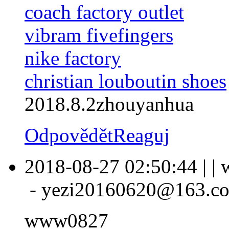
coach factory outlet
vibram fivefingers
nike factory
christian louboutin shoes
2018.8.2zhouyanhua
Odpovědět
Reaguj
2018-08-27 02:50:44
|
|
-
yezi20160620@163.c
www0827