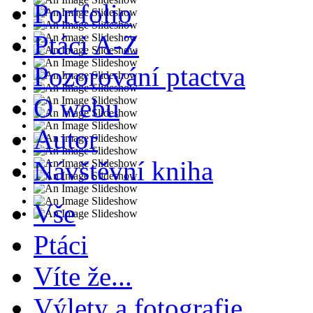
Portfolio
Ptáci A-Z
Pozorování ptactva
O webu
Autor
Návštěvní kniha
Vše
Ptáci
Víte že...
Výlety a fotografie