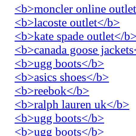
<b>moncler online outle
<b>lacoste outlet</b>
<b>kate spade outlet</b
<b>canada goose jackets
<b>ugg boots</b>
<b>asics shoes</b>
<b>reebok</b>
<b>ralph lauren uk</b>
<b>ugg boots</b>
<b>ugg boots</b>