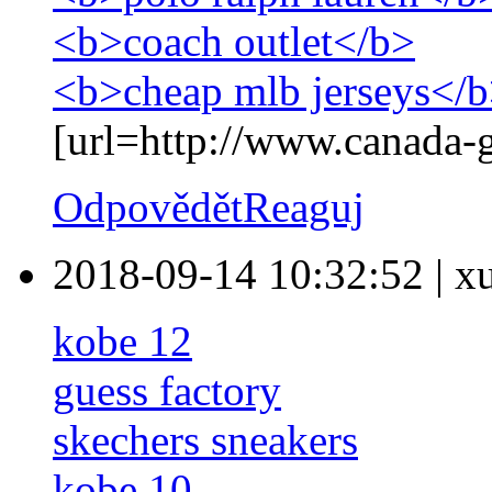
<b>coach outlet</b>
<b>cheap mlb jerseys</
[url=http://www.canada-g
Odpovědět
Reaguj
2018-09-14 10:32:52
|
x
kobe 12
guess factory
skechers sneakers
kobe 10