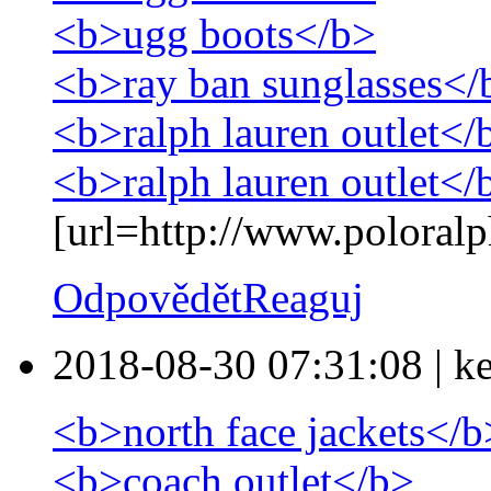
<b>ugg boots</b>
<b>ray ban sunglasses</
<b>ralph lauren outlet</
<b>ralph lauren outlet</
[url=http://www.poloralph
Odpovědět
Reaguj
2018-08-30 07:31:08
|
k
<b>north face jackets</b
<b>coach outlet</b>