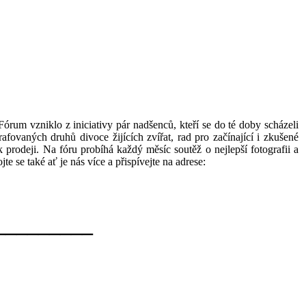
 Fórum vzniklo z iniciativy pár nadšenců, kteří se do té doby scházeli
afovaných druhů divoce žijících zvířat, rad pro začínající i zkušené
k prodeji. Na fóru probíhá každý měsíc soutěž o nejlepší fotografii a
e se také ať je nás více a přispívejte na adrese:
_________