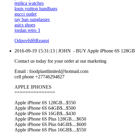
replica watches
louis vuitton handbags
gucci outlet
ray ban sunglasses
asics shoes
jordan retro 3
Odpovědět
Reaguj
2016-09-19 15:31:13
|
JOHN
-
BUY Apple iPhone 6S 128GB.
Contact us today for your order at our marketing
Email : foodplantlimited@hotmail.com
cell phone +27746294827
APPLE IPHONES
===============
Apple iPhone 6S 128GB...$550
Apple iPhone 6S 64GB$...$500
Apple iPhone 6S 16GB$...$430
Apple iPhone 6S Plus 128GB....$650
Apple iPhone 6S Plus 64GB$....$600
Apple iPhone 6S Plus 16GB$....$550