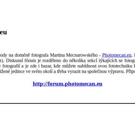
.eu
řírody na doméně fotografa Martina Mecnarowského -
Photomecan.eu
.
. Diskusní fórum je rozděleno do několika sekcí týkajících se fotogr
y fotografií a je zde i bazar, kde můžete nabídnout svou fototechniku 
žené jedince ve svém okolí a třeba vyrazit na společnou výpravu. Připojt
http://forum.photomecan.eu
____________________________