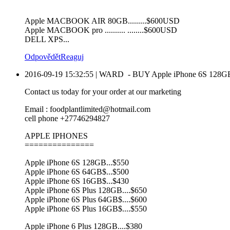
Apple MACBOOK AIR 80GB.........$600USD
Apple MACBOOK pro .......... ........$600USD
DELL XPS...
Odpovědět
Reaguj
2016-09-19 15:32:55
|
WARD
-
BUY Apple iPhone 6S 128GB
Contact us today for your order at our marketing
Email : foodplantlimited@hotmail.com
cell phone +27746294827
APPLE IPHONES
===============
Apple iPhone 6S 128GB...$550
Apple iPhone 6S 64GB$...$500
Apple iPhone 6S 16GB$...$430
Apple iPhone 6S Plus 128GB....$650
Apple iPhone 6S Plus 64GB$....$600
Apple iPhone 6S Plus 16GB$....$550
Apple iPhone 6 Plus 128GB....$380