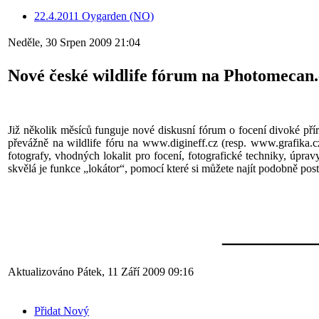
22.4.2011 Oygarden (NO)
Neděle, 30 Srpen 2009 21:04
Nové české wildlife fórum na Photomecan
Již několik měsíců funguje nové diskusní fórum o focení divoké p
převážně na wildlife fóru na www.digineff.cz (resp. www.grafika.cz)
fotografy, vhodných lokalit pro focení, fotografické techniky, úprav
skvělá je funkce „lokátor“, pomocí které si můžete najít podobně posti
________
Aktualizováno Pátek, 11 Září 2009 09:16
Přidat Nový