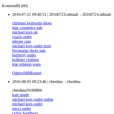
Komentářů (60)
2016-07-21 09:40:51
|
20160721caihuali
-
20160721caihuali
christian louboutin shoes
mac cosmetics sale
michael kors uk
coach outlet
iphone case
michael kors outlet store
ferragamo shoes sale
burberry outlet
hollister clothing
true religion jeans
Odpovědět
Reaguj
2016-08-05 09:23:46
|
chenlina
-
chenlina
chenlina20160806
kate spade
michael kors outlet online
michael kors outlet
gucci outlet
celine handbags