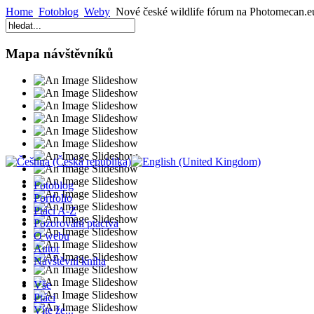
Home
Fotoblog
Weby
Nové české wildlife fórum na Photomecan.e
Mapa návštěvníků
Fotoblog
Portfolio
Ptáci A-Z
Pozorování ptactva
O webu
Autor
Návštěvní kniha
Vše
Ptáci
Víte že...