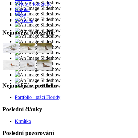
Výlety a fotografie
Grafika
Weby
Vybavení
Nejnovější fotografie
Nejnovější v portfoliu
Portfolio - ptáci Floridy
Poslední články
Krmítko
Poslední pozorování