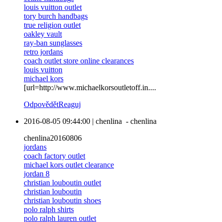
louis vuitton outlet
tory burch handbags
true religion outlet
oakley vault
ray-ban sunglasses
retro jordans
coach outlet store online clearances
louis vuitton
michael kors
[url=http://www.michaelkorsoutletoff.in....
Odpovědět
Reaguj
2016-08-05 09:44:00
|
chenlina
-
chenlina
chenlina20160806
jordans
coach factory outlet
michael kors outlet clearance
jordan 8
christian louboutin outlet
christian louboutin
christian louboutin shoes
polo ralph shirts
polo ralph lauren outlet