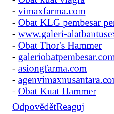
-
vimaxfarma.com
-
Obat KLG pembesar pe
-
www.galeri-alatbantus
-
Obat Thor's Hammer
-
galeriobatpembesar.co
-
asiongfarma.com
-
agenvimaxnusantara.c
-
Obat Kuat Hammer
Odpovědět
Reaguj