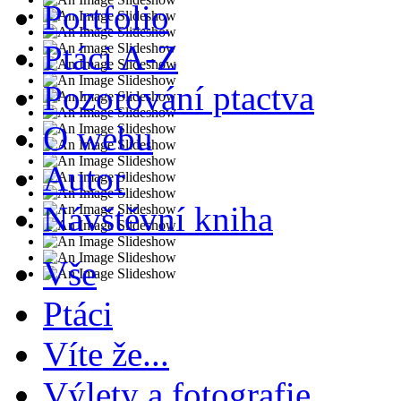
Portfolio
Ptáci A-Z
Pozorování ptactva
O webu
Autor
Návštěvní kniha
Vše
Ptáci
Víte že...
Výlety a fotografie