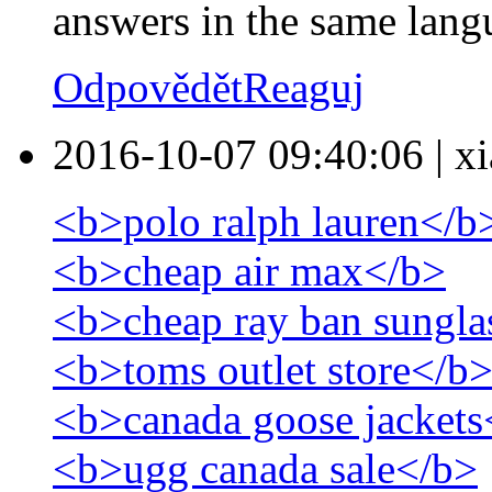
answers in the same lan
Odpovědět
Reaguj
2016-10-07 09:40:06
|
xi
<b>polo ralph lauren</b
<b>cheap air max</b>
<b>cheap ray ban sungla
<b>toms outlet store</b
<b>canada goose jackets
<b>ugg canada sale</b>