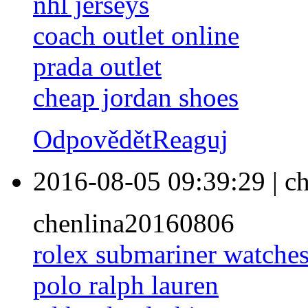
nhl jerseys
coach outlet online
prada outlet
cheap jordan shoes
Odpovědět
Reaguj
2016-08-05 09:39:29
|
ch
chenlina20160806
rolex submariner watche
polo ralph lauren