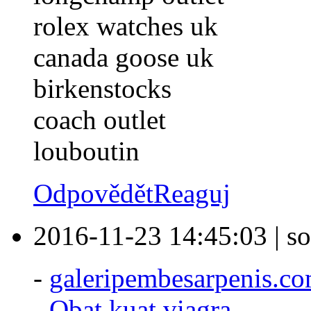
rolex watches uk
canada goose uk
birkenstocks
coach outlet
louboutin
Odpovědět
Reaguj
2016-11-23 14:45:03
|
so
-
galeripembesarpenis.c
-
Obat kuat viagra