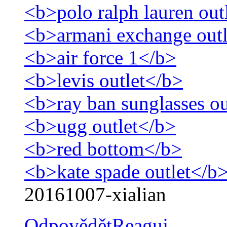
<b>polo ralph lauren out
<b>armani exchange out
<b>air force 1</b>
<b>levis outlet</b>
<b>ray ban sunglasses ou
<b>ugg outlet</b>
<b>red bottom</b>
<b>kate spade outlet</b
20161007-xialian
Odpovědět
Reaguj