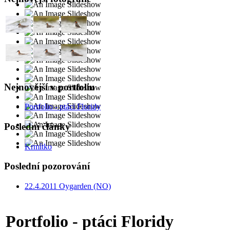
Nejnovější v portfoliu
Portfolio - ptáci Floridy
Poslední články
Krmítko
Poslední pozorování
22.4.2011 Oygarden (NO)
Portfolio - ptáci Floridy