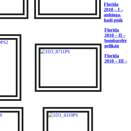
Florida
2010 – I –
anhinga,
hadí pták
Florida
2010 – II –
bombardér
pelikán
Florida
2010 – III –