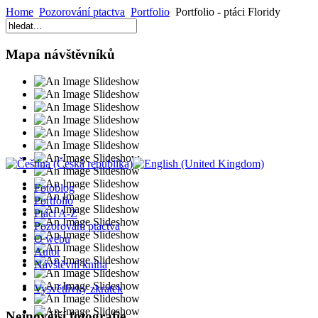
Home
Pozorování ptactva
Portfolio
Portfolio - ptáci Floridy
Mapa návštěvníků
Fotoblog
Portfolio
Ptáci A-Z
Pozorování ptactva
O webu
Autor
Návštěvní kniha
Vysvětlivky zkratek
Nejnovější fotografie