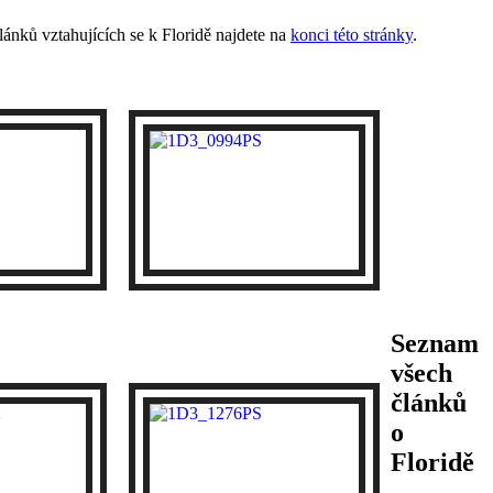
ánků vztahujících se k Floridě najdete na
konci této stránky
.
Seznam
všech
článků
o
Floridě