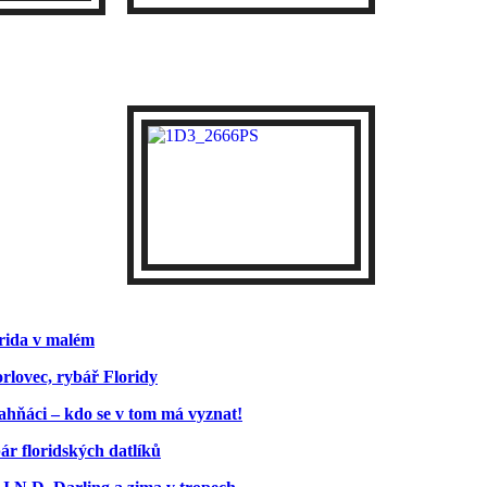
rida v malém
orlovec, rybář Floridy
ahňáci – kdo se v tom má vyznat!
pár floridských datlíků