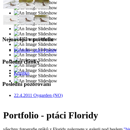
Nejnovější v portfoliu
Portfolio - ptáci Floridy
Poslední články
Krmítko
Poslední pozorování
22.4.2011 Oygarden (NO)
Portfolio - ptáci Floridy
všechny fotografie ptáků z Floridy naleznete v galerii pod heslem
"bi