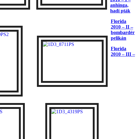
anhinga,
hadí pták
Florida
2010 – II –
bombardér
pelikán
Florida
2010 – III –