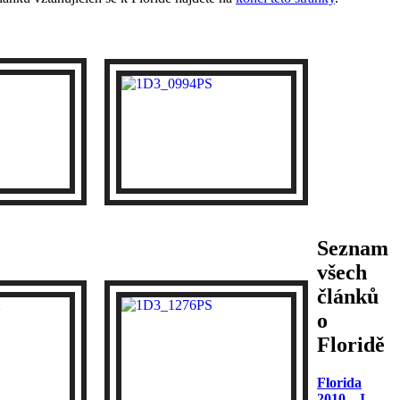
Seznam
všech
článků
o
Floridě
Florida
2010 – I –