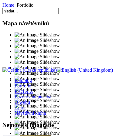
Home
Portfolio
Mapa návštěvníků
Fotoblog
Portfolio
Ptáci A-Z
Pozorování ptactva
O webu
Autor
Návštěvní kniha
Nejnovější fotografie