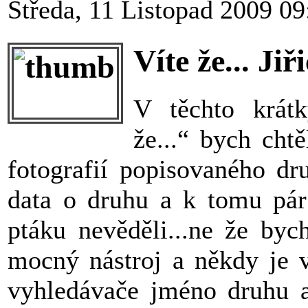
Středa, 11 Listopad 2009 09
Víte že... Ji
V těchto krátk
že...“ bych cht
fotografií popisovaného dr
data o druhu a k tomu pár 
ptáku nevěděli...ne že byc
mocný nástroj a někdy je 
vyhledávače jméno druhu a