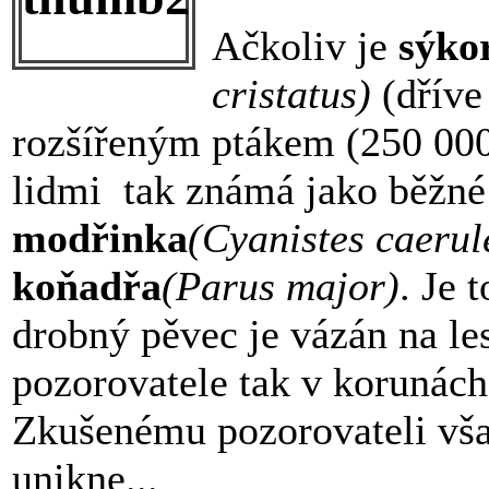
Ačkoliv je
sýko
cristatus)
(dřív
rozšířeným ptákem (250 000
lidmi tak známá jako běžné
modřinka
(
Cyanistes caerul
koňadřa
(Parus major)
. Je 
drobný pěvec je vázán na le
pozorovatele tak v korunách
Zkušenému pozorovateli vš
unikne...