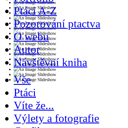
Ptáci A-Z
Pozorování ptactva
O webu
Autor
Návštěvní kniha
Vše
Ptáci
Víte že...
Výlety a fotografie