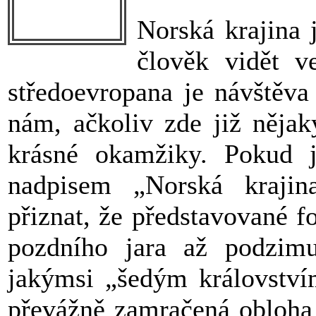
Norská krajina 
člověk vidět v
středoevropana je návštěva
nám, ačkoliv zde již nějak
krásné okamžiky. Pokud 
nadpisem „Norská kraji
přiznat, že představované f
pozdního jara až podzim
jakýmsi „šedým královstv
převážně zamračená obloha 