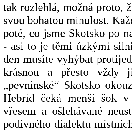
tak rozlehlá, možná proto, 
svou bohatou minulost. Každ
poté, co jsme Skotsko po naš
- asi to je těmi úzkými sil
den musíte vyhýbat protije
krásnou a přesto vždy ji
„pevninské“ Skotsko okouz
Hebrid čeká menší šok v 
vřesem a ošlehávané neust
podivného dialektu místních