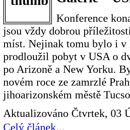
Konference kona
jsou vždy dobrou příležitos
míst. Nejinak tomu bylo i v
prodloužil pobyt v USA o dv
po Arizoně a New Yorku. Byl
novém roce ze zamrzlé Prahy
jihoarizonském městě Tucso
Aktualizováno Čtvrtek, 03 
Celý článek...