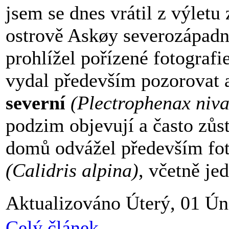
jsem se dnes vrátil z výletu
ostrově Askøy severozápadn
prohlížel pořízené fotografi
vydal především pozorovat a
severní
(Plectrophenax niva
podzim objevují a často zůst
domů odvážel především fo
(Calidris alpina)
, včetně j
Aktualizováno Úterý, 01 Ún
Celý článek...