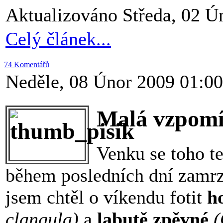
Aktualizováno Středa, 02 Ú
Celý článek...
74 Komentářů
Neděle, 08 Únor 2009 01:00
Malá vzpomí
Venku se toho t
během posledních dní zamrz
jsem chtěl o víkendu fotit
h
clangula)
a
labutě zpěvné
(