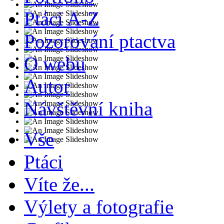
Ptáci A-Z
Pozorování ptactva
O webu
Autor
Návštěvní kniha
Vše
Ptáci
Víte že...
Výlety a fotografie