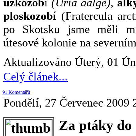
úzkozob
í
(Uria aalge)
,
alk
ploskozobí
(Fratercula arc
po Skotsku jsme měli mož
útesové kolonie na severním
Aktualizováno Úterý, 01 Ún
Celý článek...
91 Komentářů
Pondělí, 27 Červenec 2009 
Za ptáky do 