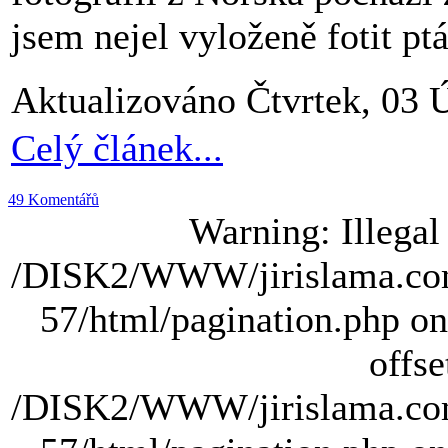
jsem nejel vyloženě fotit ptá
Aktualizováno Čtvrtek, 03 
Celý článek...
49 Komentářů
Warning: Illegal s
/DISK2/WWW/jirislama.com
57/html/pagination.php on 
offse
/DISK2/WWW/jirislama.com