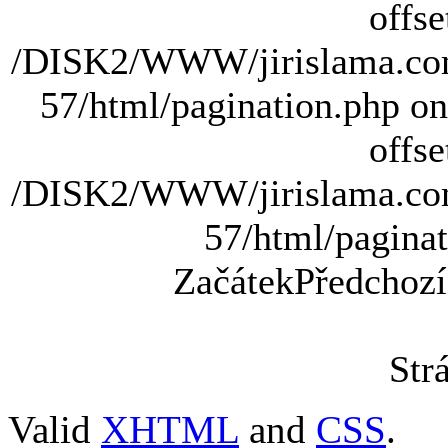
offse
/DISK2/WWW/jirislama.com
57/html/pagination.php on 
offse
/DISK2/WWW/jirislama.com
57/html/paginat
Začátek
Předchozí
Str
Valid
XHTML
and
CSS
.