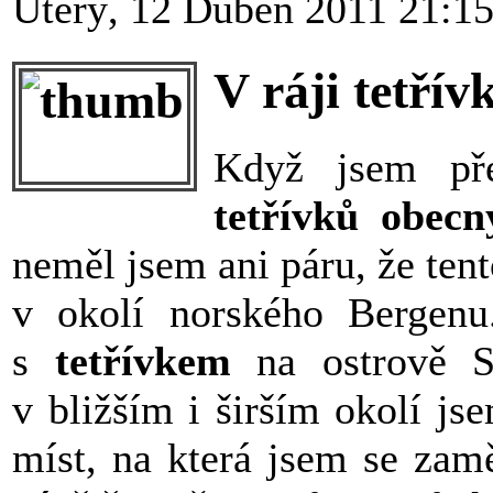
Úterý, 12 Duben 2011 21:1
V ráji tetřív
Když jsem pře
tetřívků obecn
neměl jsem ani páru, že tent
v okolí norského Bergen
s
tetřívkem
na ostrově S
v bližším i širším okolí js
míst, na která jsem se zamě