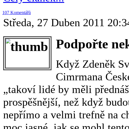
107 Komentářů
Středa, 27 Duben 2011 20:3
Podpořte ne
Když Zdeněk Svě
Cimrmana České
„takoví lidé by měli přednáš
prospěšnější, než když budo
nepřímo a velmi trefně na 
moc jasné, jak se mohl ten