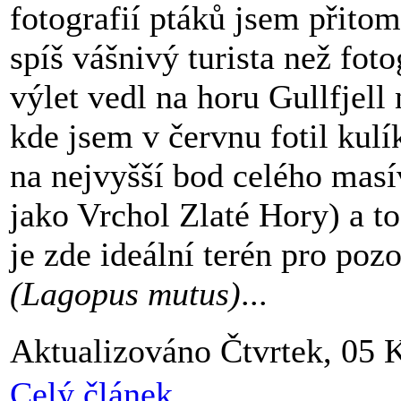
fotografií ptáků jsem přitom 
spíš vášnivý turista než fot
výlet vedl na horu Gullfjell
kde jsem v červnu fotil kulí
na nejvyšší bod celého masí
jako Vrchol Zlaté Hory) a t
je zde ideální terén pro poz
(Lagopus mutus)
...
Aktualizováno Čtvrtek, 05 
Celý článek...