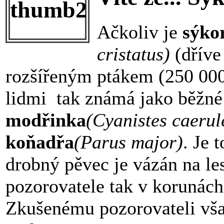
Ačkoliv je
sýko
cristatus)
(dřív
rozšířeným ptákem (250 000
lidmi tak známá jako běžné
modřinka
(
Cyanistes caerul
koňadřa
(Parus major)
. Je 
drobný pěvec je vázán na le
pozorovatele tak v korunách
Zkušenému pozorovateli vš