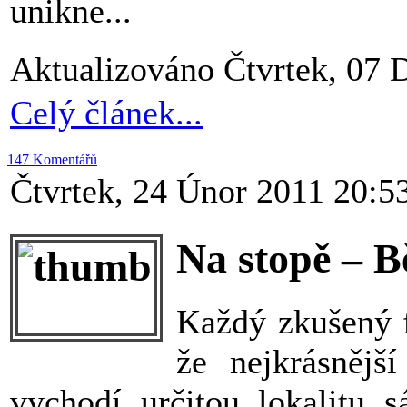
unikne...
Aktualizováno Čtvrtek, 07 
Celý článek...
147 Komentářů
Čtvrtek, 24 Únor 2011 20:5
Na stopě – B
Každý zkušený f
že nejkrásnějš
vychodí určitou lokalitu s