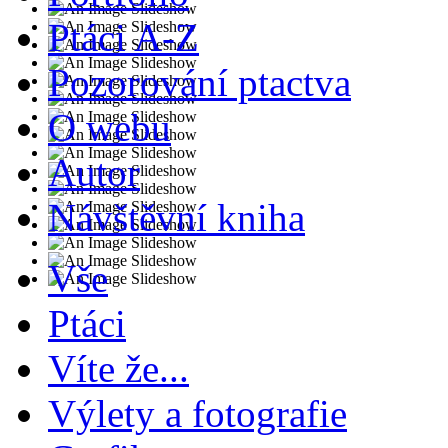
Ptáci A-Z
Pozorování ptactva
O webu
Autor
Návštěvní kniha
Vše
Ptáci
Víte že...
Výlety a fotografie