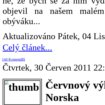
ne, že bych se za ním vyda
objevil na našem malém
obýváku...
Aktualizováno Pátek, 04 Li
Celý článek...
144 Komentářů
Čtvrtek, 30 Červen 2011 22
Červnový výl
Norska