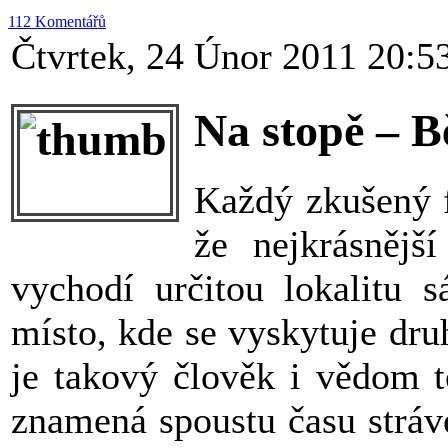
112 Komentářů
Čtvrtek, 24 Únor 2011 20:5
Na stopě – B
Každý zkušený f
že nejkrásnějš
vychodí určitou lokalitu s
místo, kde se vyskytuje dru
je takový člověk i vědom t
znamená spoustu času strá