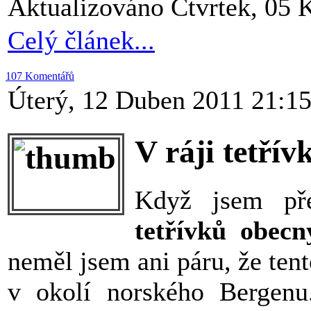
Aktualizováno Čtvrtek, 05 
Celý článek...
107 Komentářů
Úterý, 12 Duben 2011 21:1
V ráji tetřív
Když jsem pře
tetřívků obecn
neměl jsem ani páru, že tent
v okolí norského Bergen