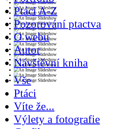
Ptáci A-Z
Pozorování ptactva
O webu
Autor
Návštěvní kniha
Vše
Ptáci
Víte že...
Výlety a fotografie