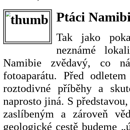
Ptáci Namibi
Tak jako poka
neznámé lokal
Namibie zvědavý, co n
fotoaparátu. Před odlete
roztodivné příběhy a sku
naprosto jiná. S představou,
zaslíbeným a zároveň vě
geologické cestě budeme „