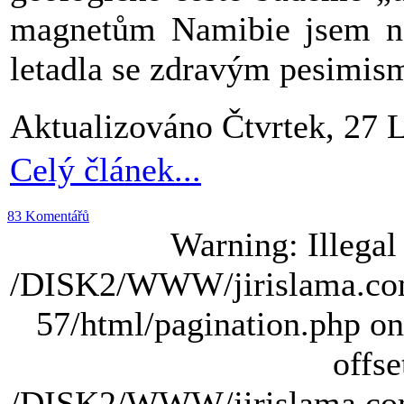
magnetům Namibie jsem na
letadla se zdravým pesimism
Aktualizováno Čtvrtek, 27 
Celý článek...
83 Komentářů
Warning: Illegal s
/DISK2/WWW/jirislama.com
57/html/pagination.php on 
offse
/DISK2/WWW/jirislama.com