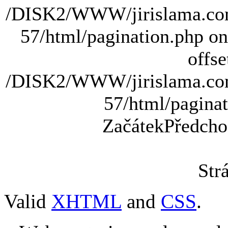
/DISK2/WWW/jirislama.com
57/html/pagination.php on 
offse
/DISK2/WWW/jirislama.com
57/html/paginat
Začátek
Předcho
Str
Valid
XHTML
and
CSS
.