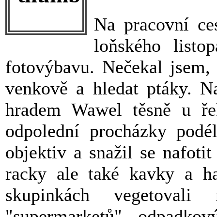
Na pracovní ce
loňského listo
fotovýbavu. Nečekal jsem, 
venkově a hledat ptáky. Na
hradem Wawel těsně u ře
odpolední procházky podé
objektiv a snažil se nafoti
racky ale také kavky a ha
skupinkách vegetovali
"supermarketů" - odpadkový